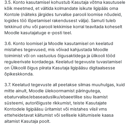
3.5. Konto kasutamisel kohustub Kasutaja võtma kasutusele
kõik meetmed, et vältida kolmandate isikute ligipääs oma
Kontole (näiteks järgides turvalise parooli loomise nõudeid,
logides töö lõpetamisel rakendusest välja). Samuti tuleb
tekkinud ohu või parooli lekkimise korral teavitada koheselt
Moodle kasutajatuge e-posti teel.
3.6. Konto loomisel ja Moodle kasutamisel on keelatud
mistahes tegevused, mis võivad kahjustada Moodle
toimimist või on vastuolus õigusaktidega ja ülikooli tööd
reguleerivate kordadega. Keelatud tegevuste tuvastamisel
on Ülikoolil õigus piirata Kasutaja ligipääsu digitaalsesse
õpikeskkonda.
3.7. Keelatud tegevuste all peetakse silmas muuhulgas, kuid
mitte ainult, Moodle ülekoormamist päringutega,
ebaturvalise/ebaseadusliku/ebaeetilise sisu lisamist
süsteemi, autoriõiguste rikkumist, teiste Kasutajate
Kontodele ligipääsu üritamist või mistahes viisil vms
etteheidetavat käitumist või sellisele käitumisele kaasa
aitamist Kasutaja poolt.