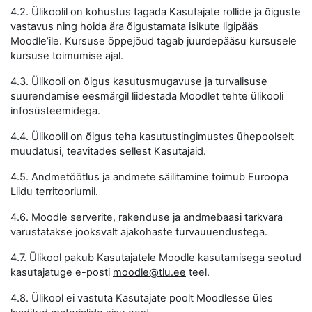
4.2. Ülikoolil on kohustus tagada Kasutajate rollide ja õiguste
vastavus ning hoida ära õigustamata isikute ligipääs
Moodle’ile. Kursuse õppejõud tagab juurdepääsu kursusele
kursuse toimumise ajal.
4.3. Ülikooli on õigus kasutusmugavuse ja turvalisuse
suurendamise eesmärgil liidestada Moodlet tehte ülikooli
infosüsteemidega.
4.4. Ülikoolil on õigus teha kasutustingimustes ühepoolselt
muudatusi, teavitades sellest Kasutajaid.
4.5. Andmetöötlus ja andmete säilitamine toimub Euroopa
Liidu territooriumil.
4.6. Moodle serverite, rakenduse ja andmebaasi tarkvara
varustatakse jooksvalt ajakohaste turvauuendustega.
4.7. Ülikool pakub Kasutajatele Moodle kasutamisega seotud
kasutajatuge e-posti
moodle@tlu.ee
teel.
4.8. Ülikool ei vastuta Kasutajate poolt Moodlesse üles