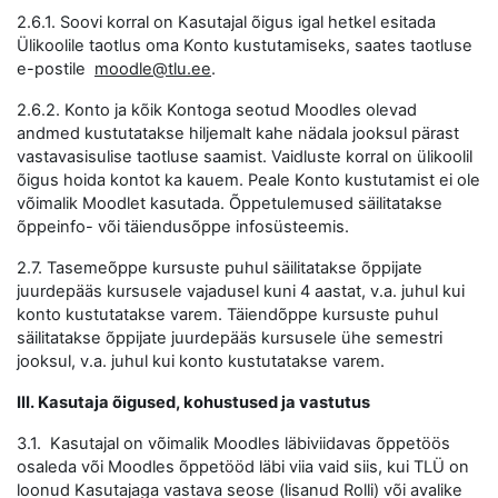
2.6.1. Soovi korral on Kasutajal õigus igal hetkel esitada
Ülikoolile taotlus oma Konto kustutamiseks, saates taotluse
e-postile
moodle@tlu.ee
.
2.6.2. Konto ja kõik Kontoga seotud Moodles olevad
andmed kustutatakse hiljemalt kahe nädala jooksul pärast
vastavasisulise taotluse saamist. Vaidluste korral on ülikoolil
õigus hoida kontot ka kauem. Peale Konto kustutamist ei ole
võimalik Moodlet kasutada. Õppetulemused säilitatakse
õppeinfo- või täiendusõppe infosüsteemis.
2.7. Tasemeõppe kursuste puhul säilitatakse õppijate
juurdepääs kursusele vajadusel kuni 4 aastat, v.a. juhul kui
konto kustutatakse varem. Täiendõppe kursuste puhul
säilitatakse õppijate juurdepääs kursusele ühe semestri
jooksul, v.a. juhul kui konto kustutatakse varem.
III. Kasutaja õigused, kohustused ja vastutus
3.1. Kasutajal on võimalik Moodles läbiviidavas õppetöös
osaleda või Moodles õppetööd läbi viia vaid siis, kui TLÜ on
loonud Kasutajaga vastava seose (lisanud Rolli) või avalike