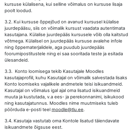
kursuse külalisena, kui selline võimalus on kursuse lisaja
poolt loodud.
3.2. Kui kursuse õppejõud on avanud kursusel külalise
juurdepääsu, siis on võimalik kursust vaadata autentimata
kasutajana. Külalise juurdepääs kursusele võib olla kaitstud
võtmega. Külalisel on juurdepääs kursuse avalehe infole
ning õppematerjalidele, aga puudub juurdepääs
foorumipostitustele ning ei saa sooritada teste ja esitada
ülesandeid.
3.3. Konto loomisega tekib Kasutajale Moodles
kasutajaprofiil, kuhu Kasutajal on võimalik salvestada lisaks
Konto loomiseks vajalikele andmetele teisi isikuandmeid.
Kasutajal on võimalus igal ajal oma lisatud isikuandmeid
muuta ja kustutada, v.a ees- ja perekonnanimi, isikukood
ning kasutajatunnus. Moodles nime muutmiseks tuleb
pöörduda e-posti teel
moodle@tlu.ee
.
3.4. Kasutaja vastutab oma Kontole lisatud täiendavate
isikuandmete õigsuse eest.