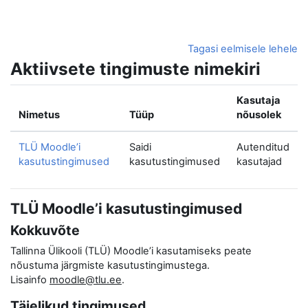
Jäta vahele peasisuni
Tagasi eelmisele lehele
Aktiivsete tingimuste nimekiri
Kasutaja
Nimetus
Tüüp
nõusolek
TLÜ Moodle’i
Saidi
Autenditud
kasutustingimused
kasutustingimused
kasutajad
TLÜ Moodle’i kasutustingimused
Kokkuvõte
Tallinna Ülikooli (TLÜ) Moodle’i kasutamiseks peate
nõustuma järgmiste kasutustingimustega.
Lisainfo
moodle@tlu.ee
.
Täielikud tingimused