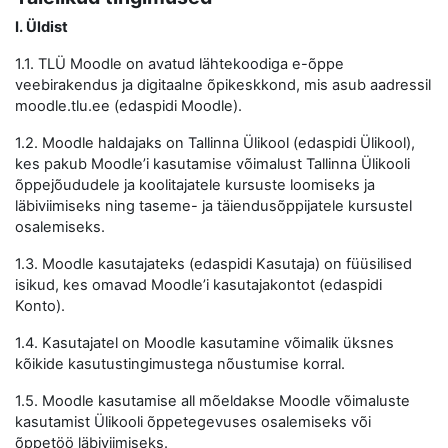
I. Üldist
1.1. TLÜ Moodle on avatud lähtekoodiga e-õppe
veebirakendus ja digitaalne õpikeskkond, mis asub aadressil
moodle.tlu.ee (edaspidi Moodle).
1.2. Moodle haldajaks on Tallinna Ülikool (edaspidi Ülikool),
kes pakub Moodle’i kasutamise võimalust Tallinna Ülikooli
õppejõududele ja koolitajatele kursuste loomiseks ja
läbiviimiseks ning taseme- ja täiendusõppijatele kursustel
osalemiseks.
1.3. Moodle kasutajateks (edaspidi Kasutaja) on füüsilised
isikud, kes omavad Moodle’i kasutajakontot (edaspidi
Konto).
1.4. Kasutajatel on Moodle kasutamine võimalik üksnes
kõikide kasutustingimustega nõustumise korral.
1.5. Moodle kasutamise all mõeldakse Moodle võimaluste
kasutamist Ülikooli õppetegevuses osalemiseks või
õppetöö läbiviimiseks.