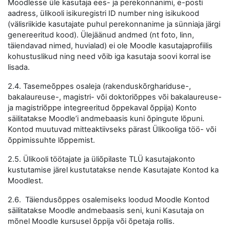
Moodlesse üle kasutaja ees- ja perekonnanimi, e-posti
aadress, ülikooli isikuregistri ID number ning isikukood
(välisriikide kasutajate puhul perekonnanime ja sünniaja järgi
genereeritud kood). Ülejäänud andmed (nt foto, linn,
täiendavad nimed, huvialad) ei ole Moodle kasutajaprofiilis
kohustuslikud ning need võib iga kasutaja soovi korral ise
lisada.
2.4. Tasemeõppes osaleja (rakenduskõrghariduse-,
bakalaureuse-, magistri- või doktoriõppes või bakalaureuse-
ja magistriõppe integreeritud õppekaval õppija) Konto
säilitatakse Moodle’i andmebaasis kuni õpingute lõpuni.
Kontod muutuvad mitteaktiivseks pärast Ülikooliga töö- või
õppimissuhte lõppemist.
2.5. Ülikooli töötajate ja üliõpilaste TLÜ kasutajakonto
kustutamise järel kustutatakse nende Kasutajate Kontod ka
Moodlest.
2.6. Täiendusõppes osalemiseks loodud Moodle Kontod
säilitatakse Moodle andmebaasis seni, kuni Kasutaja on
mõnel Moodle kursusel õppija või õpetaja rollis.