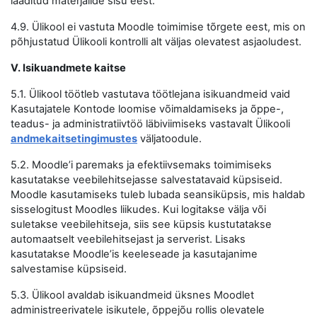
laaditud materjalide sisu eest.
4.9. Ülikool ei vastuta Moodle toimimise tõrgete eest, mis on
põhjustatud Ülikooli kontrolli alt väljas olevatest asjaoludest.
V. Isikuandmete kaitse
5.1. Ülikool töötleb vastutava töötlejana isikuandmeid vaid
Kasutajatele Kontode loomise võimaldamiseks ja õppe-,
teadus- ja administratiivtöö läbiviimiseks vastavalt Ülikooli
andmekaitsetingimustes
väljatoodule.
5.2. Moodle’i paremaks ja efektiivsemaks toimimiseks
kasutatakse veebilehitsejasse salvestatavaid küpsiseid.
Moodle kasutamiseks tuleb lubada seansiküpsis, mis haldab
sisselogitust Moodles liikudes. Kui logitakse välja või
suletakse veebilehitseja, siis see küpsis kustutatakse
automaatselt veebilehitsejast ja serverist. Lisaks
kasutatakse Moodle’is keeleseade ja kasutajanime
salvestamise küpsiseid.
5.3. Ülikool avaldab isikuandmeid üksnes Moodlet
administreerivatele isikutele, õppejõu rollis olevatele