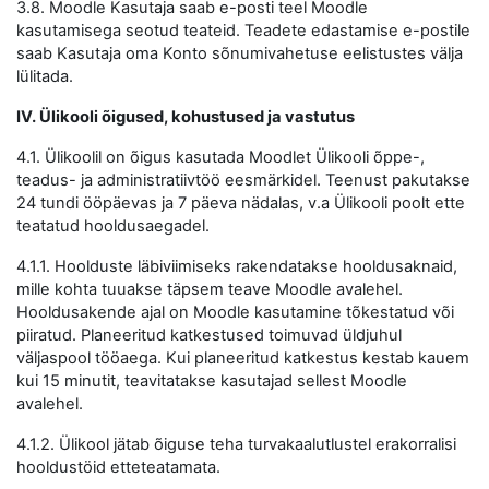
3.8. Moodle Kasutaja saab e-posti teel Moodle
kasutamisega seotud teateid. Teadete edastamise e-postile
saab Kasutaja oma Konto sõnumivahetuse eelistustes välja
lülitada.
IV. Ülikooli õigused, kohustused ja vastutus
4.1. Ülikoolil on õigus kasutada Moodlet Ülikooli õppe-,
teadus- ja administratiivtöö eesmärkidel. Teenust pakutakse
24 tundi ööpäevas ja 7 päeva nädalas, v.a Ülikooli poolt ette
teatatud hooldusaegadel.
4.1.1. Hoolduste läbiviimiseks rakendatakse hooldusaknaid,
mille kohta tuuakse täpsem teave Moodle avalehel.
Hooldusakende ajal on Moodle kasutamine tõkestatud või
piiratud. Planeeritud katkestused toimuvad üldjuhul
väljaspool tööaega. Kui planeeritud katkestus kestab kauem
kui 15 minutit, teavitatakse kasutajad sellest Moodle
avalehel.
4.1.2. Ülikool jätab õiguse teha turvakaalutlustel erakorralisi
hooldustöid etteteatamata.