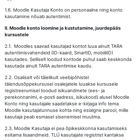
1.6. Moodle Kasutaja Konto on personaalne ning konto
kasutamine nõuab autentimist.
II. Moodle konto loomine ja kustutamine, juurdepääs
kursustele
2.1. Moodles saavad kasutajad kontot luua ainult TARA
autentimisvahendeid (ID-kaard, SmartID, mobiiliID)
kasutades. Selliselt loodud kontode puhul saab keskkonda
kasutada ainult TARA autentimise kaudu.
2.2. Osaliselt või täielikult veebipõhistel
täiendusõppekursusel osalejatele luuakse kursusele
registreerumisel toodud isikuandmete (ees- ja
perekonnanimi, e-posti aadress, isikukood) alusel Moodle
Konto ning kasutajale saadetakse e-kirjaga info tema
Moodle kasutajatunnuse kohta ning esialgne parool, mille
kasutaja peab esmasel sisenemisel muutma.
2.3. Moodle Kasutaja ei pea õpikeskkonna kasutamiseks
esitama lisaandmeid. TLÜ kasutajate registrist kantakse