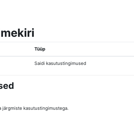
imekiri
Tüüp
Saidi kasutustingimused
sed
a järgmiste kasutustingimustega.