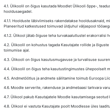
4.1. Ülikoolil on õigus kasutada Moodlet Ülikooli õppe-, teadu
hooldusaegadel.
4.1.1. Hoolduste läbiviimiseks rakendatakse hooldusaknaid, 
Planeeritud katkestused toimuvad üldjuhul väljaspool tööaega
4.1.2. Ülikool jätab õiguse teha turvakaalutlustel erakorralisi
4.2. Ülikoolil on kohustus tagada Kasutajate rollide ja õigus
toimumise ajal.
4.3. Ülikooli on õigus kasutusmugavuse ja turvalisuse suuren
4.4. Ülikoolil on õigus teha kasutustingimustes ühepoolselt m
4.5. Andmetöötlus ja andmete säilitamine toimub Euroopa Liidu
4.6. Moodle serverite, rakenduse ja andmebaasi tarkvara var
4.7. Ülikool pakub Kasutajatele Moodle kasutamisega seotud 
4.8. Ülikool ei vastuta Kasutajate poolt Moodlesse üles laadit