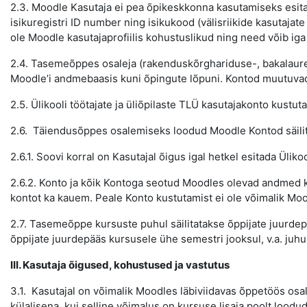
2.3. Moodle Kasutaja ei pea õpikeskkonna kasutamiseks esitam
isikuregistri ID number ning isikukood (välisriikide kasutaja
ole Moodle kasutajaprofiilis kohustuslikud ning need võib iga 
2.4. Tasemeõppes osaleja (rakenduskõrghariduse-, bakalaureus
Moodle’i andmebaasis kuni õpingute lõpuni. Kontod muutuvad 
2.5. Ülikooli töötajate ja üliõpilaste TLÜ kasutajakonto kust
2.6. Täiendusõppes osalemiseks loodud Moodle Kontod säilita
2.6.1. Soovi korral on Kasutajal õigus igal hetkel esitada Üli
2.6.2. Konto ja kõik Kontoga seotud Moodles olevad andmed kus
kontot ka kauem. Peale Konto kustutamist ei ole võimalik Mo
2.7. Tasemeõppe kursuste puhul säilitatakse õppijate juurdepä
õppijate juurdepääs kursusele ühe semestri jooksul, v.a. juhu
III. Kasutaja õigused, kohustused ja vastutus
3.1. Kasutajal on võimalik Moodles läbiviidavas õppetöös osal
külalisena, kui selline võimalus on kursuse lisaja poolt loodud