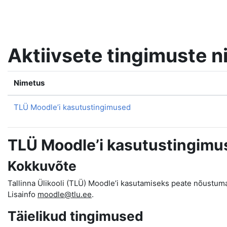
Jäta vahele peasisuni
Aktiivsete tingimuste n
Nimetus
TLÜ Moodle’i kasutustingimused
TLÜ Moodle’i kasutustingimu
Kokkuvõte
Tallinna Ülikooli (TLÜ) Moodle’i kasutamiseks peate nõustum
Lisainfo
moodle@tlu.ee
.
Täielikud tingimused