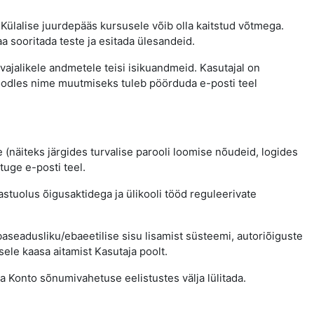
 Külalise juurdepääs kursusele võib olla kaitstud võtmega.
a sooritada teste ja esitada ülesandeid.
vajalikele andmetele teisi isikuandmeid. Kasutajal on
Moodles nime muutmiseks tuleb pöörduda e-posti teel
(näiteks järgides turvalise parooli loomise nõudeid, logides
tuge e-posti teel.
stuolus õigusaktidega ja ülikooli tööd reguleerivate
aseadusliku/ebaeetilise sisu lisamist süsteemi, autoriõiguste
sele kaasa aitamist Kasutaja poolt.
 Konto sõnumivahetuse eelistustes välja lülitada.