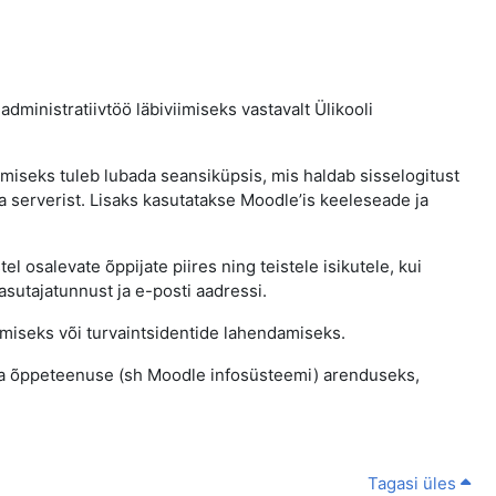
dministratiivtöö läbiviimiseks vastavalt Ülikooli
miseks tuleb lubada seansiküpsis, mis haldab sisselogitust
ja serverist. Lisaks kasutatakse Moodle’is keeleseade ja
l osalevate õppijate piires ning teistele isikutele, kui
utajatunnust ja e-posti aadressi.
miseks või turvaintsidentide lahendamiseks.
tava õppeteenuse (sh Moodle infosüsteemi) arenduseks,
Tagasi üles