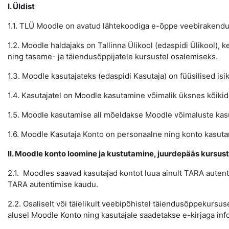
I. Üldist
1.1. TLÜ Moodle on avatud lähtekoodiga e-õppe veebirakendus
1.2. Moodle haldajaks on Tallinna Ülikool (edaspidi Ülikool), 
ning taseme- ja täiendusõppijatele kursustel osalemiseks.
1.3. Moodle kasutajateks (edaspidi Kasutaja) on füüsilised is
1.4. Kasutajatel on Moodle kasutamine võimalik üksnes kõiki
1.5. Moodle kasutamise all mõeldakse Moodle võimaluste kas
1.6. Moodle Kasutaja Konto on personaalne ning konto kasut
II. Moodle konto loomine ja kustutamine, juurdepääs kursust
2.1. Moodles saavad kasutajad kontot luua ainult TARA autent
TARA autentimise kaudu.
2.2. Osaliselt või täielikult veebipõhistel täiendusõppekursu
alusel Moodle Konto ning kasutajale saadetakse e-kirjaga i