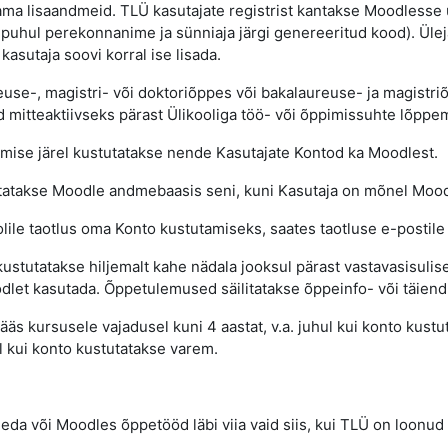
a lisaandmeid. TLÜ kasutajate registrist kantakse Moodlesse ül
te puhul perekonnanime ja sünniaja järgi genereeritud kood). Üle
kasutaja soovi korral ise lisada.
e-, magistri- või doktoriõppes või bakalaureuse- ja magistriõp
mitteaktiivseks pärast Ülikooliga töö- või õppimissuhte lõppem
utamise järel kustutatakse nende Kasutajate Kontod ka Moodlest.
takse Moodle andmebaasis seni, kuni Kasutaja on mõnel Moodle 
koolile taotlus oma Konto kustutamiseks, saates taotluse e-postil
tutatakse hiljemalt kahe nädala jooksul pärast vastavasisulise t
odlet kasutada. Õppetulemused säilitatakse õppeinfo- või täien
äs kursusele vajadusel kuni 4 aastat, v.a. juhul kui konto kust
l kui konto kustutatakse varem.
eda või Moodles õppetööd läbi viia vaid siis, kui TLÜ on loonud 
.