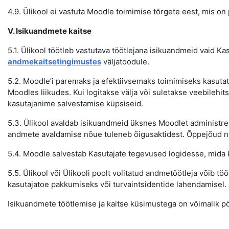
4.9. Ülikool ei vastuta Moodle toimimise tõrgete eest, mis on p
V. Isikuandmete kaitse
5.1. Ülikool töötleb vastutava töötlejana isikuandmeid vaid Ka
andmekaitsetingimustes
väljatoodule.
5.2. Moodle’i paremaks ja efektiivsemaks toimimiseks kasutat
Moodles liikudes. Kui logitakse välja või suletakse veebilehit
kasutajanime salvestamise küpsiseid.
5.3. Ülikool avaldab isikuandmeid üksnes Moodlet administreeri
andmete avaldamise nõue tuleneb õigusaktidest. Õppejõud näe
5.4. Moodle salvestab Kasutajate tegevused logidesse, mida 
5.5. Ülikool või Ülikooli poolt volitatud andmetöötleja või
kasutajatoe pakkumiseks või turvaintsidentide lahendamisel.
Isikuandmete töötlemise ja kaitse küsimustega on võimalik p