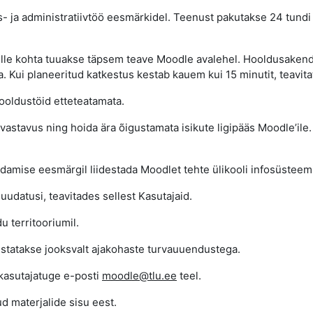
s- ja administratiivtöö eesmärkidel. Teenust pakutakse 24 tundi 
mille kohta tuuakse täpsem teave Moodle avalehel. Hooldusakend
. Kui planeeritud katkestus kestab kauem kui 15 minutit, teavit
 hooldustöid etteteatamata.
te vastavus ning hoida ära õigustamata isikute ligipääs Moodle’
damise eesmärgil liidestada Moodlet tehte ülikooli infosüsteem
uudatusi, teavitades sellest Kasutajaid.
 territooriumil.
ustatakse jooksvalt ajakohaste turvauuendustega.
kasutajatuge e-posti
moodle@tlu.ee
teel.
ud materjalide sisu eest.