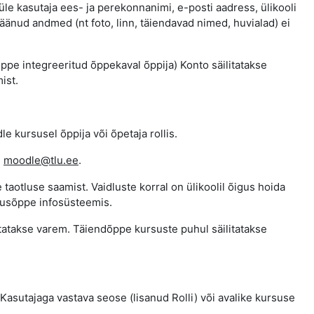
e kasutaja ees- ja perekonnanimi, e-posti aadress, ülikooli
jäänud andmed (nt foto, linn, täiendavad nimed, huvialad) ei
pe integreeritud õppekaval õppija) Konto säilitatakse
ist.
kursusel õppija või õpetaja rollis.
e
moodle@tlu.ee
.
aotluse saamist. Vaidluste korral on ülikoolil õigus hoida
dusõppe infosüsteemis.
utatakse varem. Täiendõppe kursuste puhul säilitatakse
Kasutajaga vastava seose (lisanud Rolli) või avalike kursuse