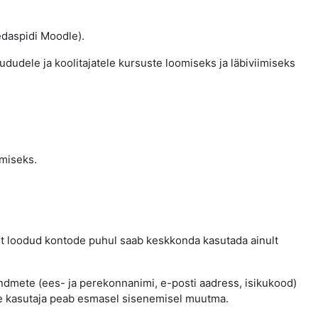
edaspidi Moodle).
ududele ja koolitajatele kursuste loomiseks ja läbiviimiseks
imiseks.
elt loodud kontode puhul saab keskkonda kasutada ainult
andmete (ees- ja perekonnanimi, e-posti aadress, isikukood)
lle kasutaja peab esmasel sisenemisel muutma.