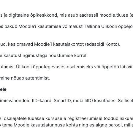
 ja digitaalne õpikeskkond, mis asub aadressil moodle.tlu.ee (
kes pakub Moodle’i kasutamise võimalust Tallinna Ülikooli õppejõ
ikud, kes omavad Moodle’i kasutajakontot (edaspidi Konto).
de kasutustingimustega nõustumise korral.
utamist Ülikooli õppetegevuses osalemiseks või õppetöö läbivi
amine nõuab autentimist.
ele
imisvahendeid (ID-kaard, SmartID, mobiiliID) kasutades. Sellis
sel osalejatele luuakse kursusele registreerumisel toodud isiku
nfo tema Moodle kasutajatunnuse kohta ning esialgne parool, mi