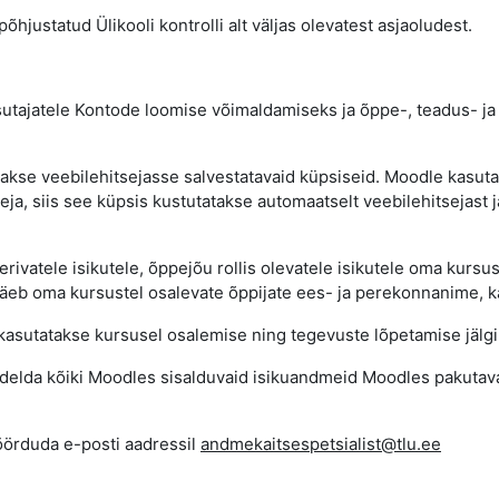
õhjustatud Ülikooli kontrolli alt väljas olevatest asjaoludest.
sutajatele Kontode loomise võimaldamiseks ja õppe-, teadus- ja a
akse veebilehitsejasse salvestatavaid küpsiseid. Moodle kasuta
seja, siis see küpsis kustutatakse automaatselt veebilehitsejast 
vatele isikutele, õppejõu rollis olevatele isikutele oma kursuste
b oma kursustel osalevate õppijate ees- ja perekonnanime, kas
kasutatakse kursusel osalemise ning tegevuste lõpetamise jälgi
b töödelda kõiki Moodles sisalduvaid isikuandmeid Moodles paku
öörduda e-posti aadressil
andmekaitsespetsialist@tlu.ee