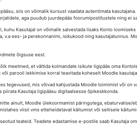
pääsu, siis on võimalik kursust vaadata autentimata kasutajana.
rjalidele, aga puudub juurdepääs foorumipostitustele ning ei sa
, kuhu Kasutajal on võimalik salvestada lisaks Konto loomiseks 
da, v.a ees- ja perekonnanimi, isikukood ning kasutajatunnus. 
andmete õigsuse eest.
ik meetmed, et vältida kolmandate isikute ligipääs oma Kontole 
 või parooli lekkimise korral teavitada koheselt Moodle kasutaja
es tegevused, mis võivad kahjustada Moodle toimimist või on va
s piirata Kasutaja ligipääsu digitaalsesse õpikeskkonda.
mitte ainult, Moodle ülekoormamist päringutega, ebaturvalise/eb
mistahes viisil vms etteheidetavat käitumist või sellisele käitumi
seotud teateid. Teadete edastamise e-postile saab Kasutaja oma