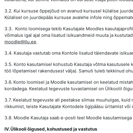
3.2. Kui kursuse õppejõud on avanud kursusel külalise juurde
Külalisel on juurdepääs kursuse avalehe infole ning õppemate
3.3. Konto loomisega tekib Kasutajale Moodles kasutajaprofiil
võimalus igal ajal oma lisatud isikuandmeid muuta ja kustuta
moodle@tlu.ee
.
3.4. Kasutaja vastutab oma Kontole lisatud täiendavate isiku
3.5. Konto kasutamisel kohustub Kasutaja võtma kasutusele kõ
töö lõpetamisel rakendusest välja). Samuti tuleb tekkinud ohu
3.6. Konto loomisel ja Moodle kasutamisel on keelatud mistah
kordadega. Keelatud tegevuste tuvastamisel on Ülikoolil õigu
3.7. Keelatud tegevuste all peetakse silmas muuhulgas, kuid 
rikkumist, teiste Kasutajate Kontodele ligipääsu üritamist või 
3.8. Moodle Kasutaja saab e-posti teel Moodle kasutamisega 
IV. Ülikooli õigused, kohustused ja vastutus