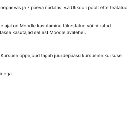
ööpäevas ja 7 päeva nädalas, v.a Ülikooli poolt ette teatatud
e ajal on Moodle kasutamine tõkestatud või piiratud.
atakse kasutajad sellest Moodle avalehel.
ile. Kursuse õppejõud tagab juurdepääsu kursusele kursuse
idega.