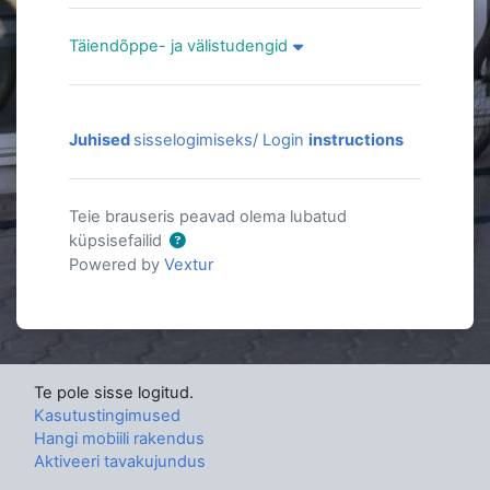
Täiendõppe- ja välistudengid
Täiendõppe- ja välistudengid
Juhised
sisselogimiseks/ Login
instructions
Teie brauseris peavad olema lubatud
küpsisefailid
Powered by
Vextur
Te pole sisse logitud.
Kasutustingimused
Hangi mobiili rakendus
Aktiveeri tavakujundus