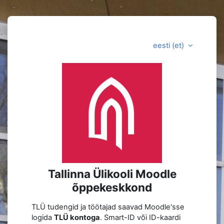
Jäta vahele peasisuni
eesti ‎(et)‎
Logi sisse koht
Tallinna Ülikooli Moodle
õppekeskkond
TLÜ tudengid ja töötajad saavad Moodle'sse
logida
TLÜ kontoga
. Smart-ID või ID-kaardi