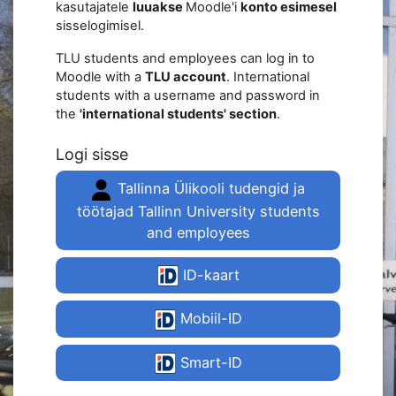
kasutajatele
luuakse
Moodle'i
konto esimesel
sisselogimisel.
TLU students and employees can log in to
Moodle with a
TLU account
. International
students with a username and password in
the
'international students' section
.
Logi sisse
Tallinna Ülikooli tudengid ja
töötajad Tallinn University students
and employees
ID-kaart
Mobiil-ID
Smart-ID