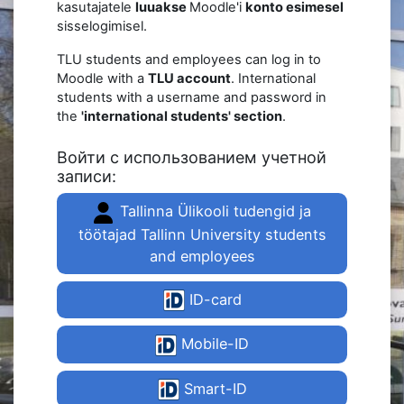
kasutajatele
luuakse
Moodle'i
konto esimesel
sisselogimisel.
TLU students and employees can log in to
Moodle with a
TLU account
. International
students with a username and password in
the
'international students' section
.
Войти с использованием учетной
записи:
Tallinna Ülikooli tudengid ja
töötajad Tallinn University students
and employees
ID-card
Mobile-ID
Smart-ID