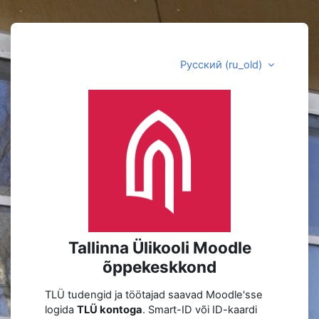
Перейти к основному содержанию
Русский ‎(ru_old)‎
Зайти на Talli
Tallinna Ülikooli Moodle
õppekeskkond
TLÜ tudengid ja töötajad saavad Moodle'sse
logida
TLÜ kontoga
. Smart-ID või ID-kaardi