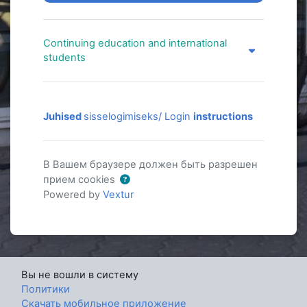
Continuing education and international
Continuing education and international students
students
Juhised
sisselogimiseks/ Login
instructions
В Вашем браузере должен быть разрешен
прием cookies
Powered by
Vextur
Вы не вошли в систему
Политики
Скачать мобильное приложение