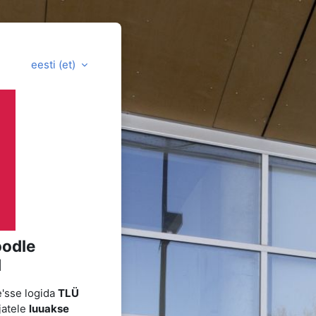
eesti ‎(et)‎
sisse kohta Tallinna Ülikooli 
oodle
d
e'sse logida
TLÜ
jatele
luuakse