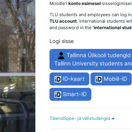
Moodle'i
konto esimesel
sisselogimisel
TLU students and employees can log in
TLU account
. International students w
and password in the
'international stud
Logi sisse
Tallinna Ülikooli tudengid
Tallinn University students a
ID-kaart
Mobiil-ID
Smart-ID
Täiendõppe- ja välistudengid
Täiendõppe- ja välistudengid