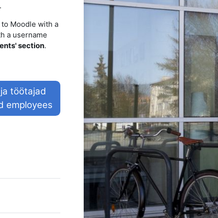
.
 to Moodle with a
ith a username
ents' section
.
 ja töötajad
nd employees