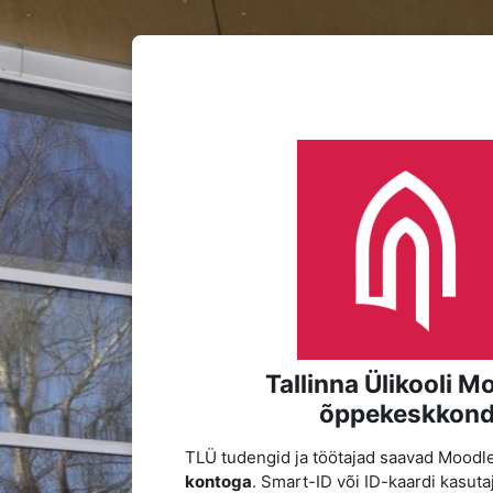
Jäta vahele peasisuni
Logi 
Tallinna Ülikooli M
õppekeskkon
TLÜ tudengid ja töötajad saavad Moodl
kontoga
. Smart-ID või ID-kaardi kasuta